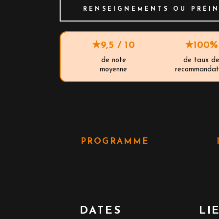
RENSEIGNEMENTS OU PRÉIN
★
9,5 / 10
★
100%
de note
de taux d
moyenne
recommandat
PROGRAMME
DATES
LI