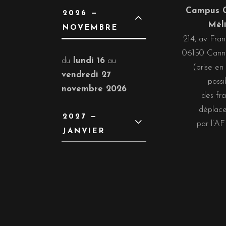
Campus 
2026 —
Mél
NOVEMBRE
214, av Fran
06150 Canne
du
lundi 16
au
(prise en
vendredi 27
possi
novembre 2026
des fra
déplac
2027 —
par l’A
JANVIER