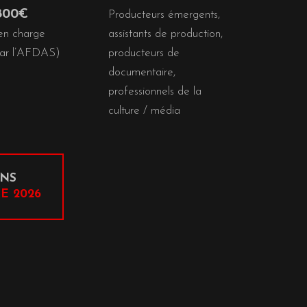
800€
Producteurs émergents,
 en charge
assistants de production,
par l’AFDAS)
producteurs de
documentaire,
professionnels de la
culture / média
ONS
E 2026