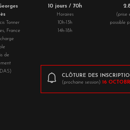
10 jours / 70h
2.
Georges
iès
Horaires
(prise
cis Tonner
10h-13h
possible 
s, France
14h-18h
 charge
ble
is de
ement
FDAS)
CLÔTURE DES INSCRIPTI
(prochaine session)
16 OCTOBR