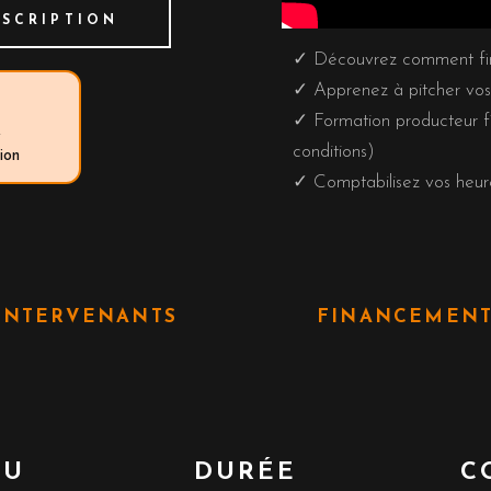
SCRIPTION
✓ Découvrez comment fin
✓ Apprenez à pitcher vos
✓ Formation producteur 
e
conditions)
ion
✓ Comptabilisez vos heure
INTERVENANTS
FINANCEMEN
EU
DURÉE
C